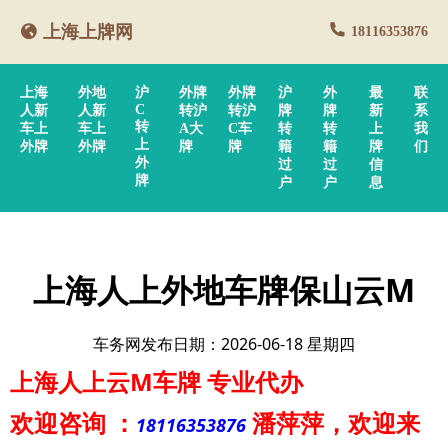
上海上牌网
18116353876
上海
外地
沪
外牌
外牌
沪
外
最
联
C
人新
人新
转沪
转沪
牌
牌
新
系
转
车上
车上
A大
C车
转
转
上
我
上
外牌
外牌
牌
牌
籍
籍
牌
们
外
过
过
信
牌
户
户
息
上海人上外地车牌保山云M
车务网发布日期：2026-06-18 星期四
上海人上云M车牌
专业代办
欢迎咨询
：
潘萍萍
，欢迎来
18116353876