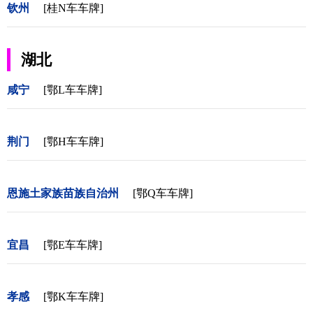
钦州
[桂N车车牌]
湖北
咸宁
[鄂L车车牌]
荆门
[鄂H车车牌]
恩施土家族苗族自治州
[鄂Q车车牌]
宜昌
[鄂E车车牌]
孝感
[鄂K车车牌]