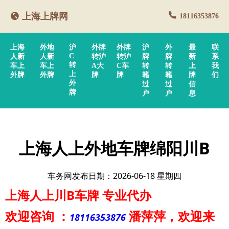
上海上牌网
18116353876
上海
外地
沪
外牌
外牌
沪
外
最
联
C
人新
人新
转沪
转沪
牌
牌
新
系
转
车上
车上
A大
C车
转
转
上
我
上
外牌
外牌
牌
牌
籍
籍
牌
们
外
过
过
信
牌
户
户
息
上海人上外地车牌绵阳川B
车务网发布日期：2026-06-18 星期四
上海人上川B车牌
专业代办
欢迎咨询
：
潘萍萍
，欢迎来
18116353876