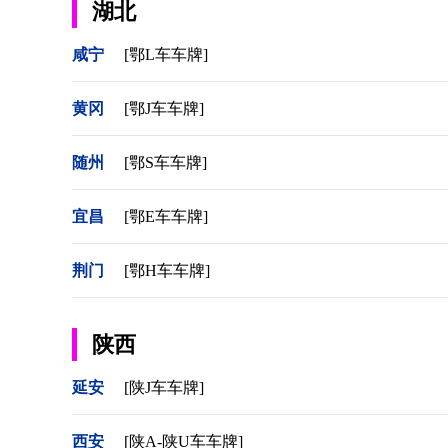
湖北
咸宁
[鄂L车车牌]
黄冈
[鄂J车车牌]
随州
[鄂S车车牌]
宜昌
[鄂E车车牌]
荆门
[鄂H车车牌]
陕西
延安
[陕J车车牌]
西安
[陕A-陕U车车牌]