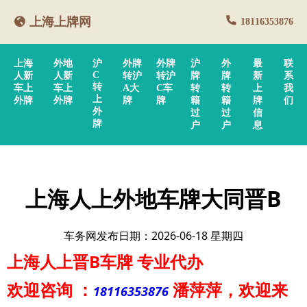
上海上牌网
18116353876
上海
外地
沪
外牌
外牌
沪
外
最
联
C
人新
人新
转沪
转沪
牌
牌
新
系
转
车上
车上
A大
C车
转
转
上
我
上
外牌
外牌
牌
牌
籍
籍
牌
们
外
过
过
信
牌
户
户
息
上海人上外地车牌大同晋B
车务网发布日期：2026-06-18 星期四
上海人上晋B车牌
专业代办
欢迎咨询
：
潘萍萍
，欢迎来
18116353876