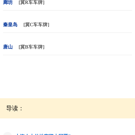
廊坊
[冀R车车牌]
秦皇岛
[冀C车车牌]
唐山
[冀B车车牌]
导读：