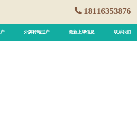
18116353876
过户
外牌转籍过户
最新上牌信息
联系我们