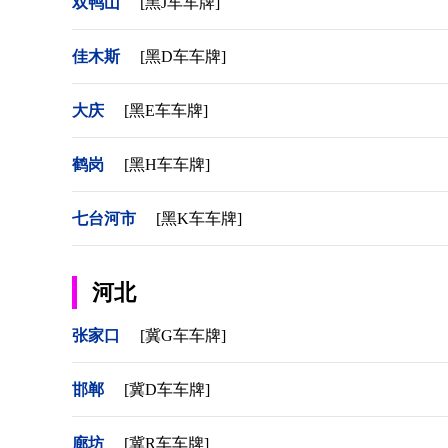
双鸭山
[黑J车车牌]
佳木斯
[黑D车车牌]
大庆
[黑E车车牌]
鹤岗
[黑H车车牌]
七台河市
[黑K车车牌]
河北
张家口
[冀G车车牌]
邯郸
[冀D车车牌]
廊坊
[冀R车车牌]