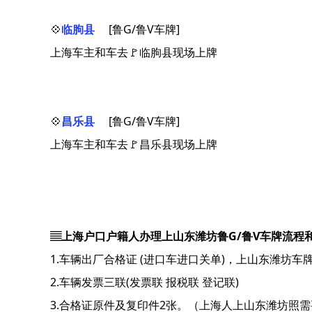
💠
临朐县
[鲁G/鲁V车牌]
上海车主和车去🚩临朐县现场上牌
💠
昌乐县
[鲁G/鲁V车牌]
上海车主和车去🚩昌乐县现场上牌
▤上海户口户籍人办理上山东潍坊鲁G/鲁V车牌流程
1.车辆出厂合格证 (进口车进口关单)，上山东潍坊车
2.车辆发票三联(发票联 报税联 登记联)
3.合格证原件及复印件2张。（上海人上山东潍坊照需