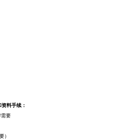
和资料手续：
牌需要
要）