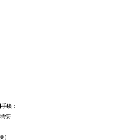
料手续：
牌需要
要）