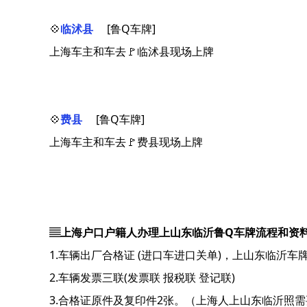
💠
临沭县
[鲁Q车牌]
上海车主和车去🚩临沭县现场上牌
💠
费县
[鲁Q车牌]
上海车主和车去🚩费县现场上牌
▤上海户口户籍人办理上山东临沂鲁Q车牌流程和资
1.车辆出厂合格证 (进口车进口关单)，上山东临沂车
2.车辆发票三联(发票联 报税联 登记联)
3.合格证原件及复印件2张。（上海人上山东临沂照需