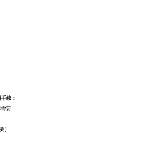
料手续：
牌需要
要）