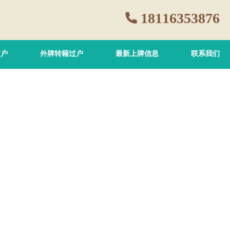
18116353876
过户
外牌转籍过户
最新上牌信息
联系我们