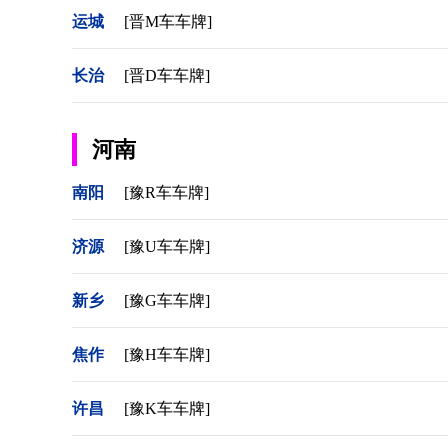
运城
[晋M车车牌]
长治
[晋D车车牌]
河南
南阳
[豫R车车牌]
济源
[豫U车车牌]
新乡
[豫G车车牌]
焦作
[豫H车车牌]
许昌
[豫K车车牌]