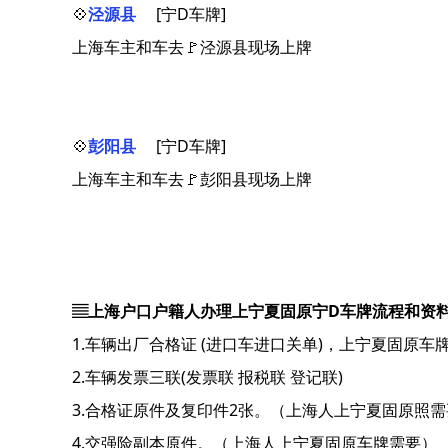
💠
泾源县
[宁D车牌]
上海车主和车去🚩泾源县现场上牌
💠
彭阳县
[宁D车牌]
上海车主和车去🚩彭阳县现场上牌
▤上海户口户籍人办理上宁夏固原宁D车牌流程和资
1.车辆出厂合格证 (进口车进口关单)，上宁夏固原车
2.车辆发票三联(发票联 报税联 登记联)
3.合格证原件及复印件2张。（上海人上宁夏固原照需
4.交强险副本原件。（上海人上宁夏固原车牌需要）