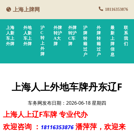
上海上牌网
18116353876
上海
外地
沪
外牌
外牌
沪
外
最
联
C
人新
人新
转沪
转沪
牌
牌
新
系
转
车上
车上
A大
C车
转
转
上
我
上
外牌
外牌
牌
牌
籍
籍
牌
们
外
过
过
信
牌
户
户
息
上海人上外地车牌丹东辽F
车务网发布日期：2026-06-18 星期四
上海人上辽F车牌
专业代办
欢迎咨询
：
潘萍萍
，欢迎来
18116353876