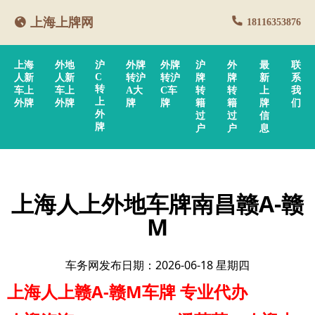
上海上牌网
18116353876
上海
外地
沪
外牌
外牌
沪
外
最
联
C
人新
人新
转沪
转沪
牌
牌
新
系
转
车上
车上
A大
C车
转
转
上
我
上
外牌
外牌
牌
牌
籍
籍
牌
们
外
过
过
信
牌
户
户
息
上海人上外地车牌南昌赣A-赣
M
车务网发布日期：2026-06-18 星期四
上海人上赣A-赣M车牌
专业代办