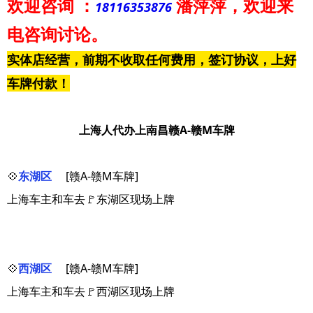
欢迎咨询
：
潘萍萍
，欢迎来
18116353876
电咨询讨论。
实体店经营，前期不收取任何费用，签订协议，上好
车牌付款！
上海人代办上南昌赣A-赣M车牌
💠
东湖区
[赣A-赣M车牌]
上海车主和车去🚩东湖区现场上牌
💠
西湖区
[赣A-赣M车牌]
上海车主和车去🚩西湖区现场上牌