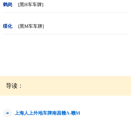
鹤岗
[黑H车车牌]
绥化
[黑M车车牌]
导读：
上海人上外地车牌南昌赣A-赣M