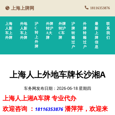
上海上牌网
18116353876
上海
外地
沪
外牌
外牌
沪
外
最
联
C
人新
人新
转沪
转沪
牌
牌
新
系
转
车上
车上
A大
C车
转
转
上
我
上
外牌
外牌
牌
牌
籍
籍
牌
们
外
过
过
信
牌
户
户
息
上海人上外地车牌长沙湘A
车务网发布日期：2026-06-18 星期四
上海人上湘A车牌
专业代办
欢迎咨询
：
潘萍萍
，欢迎来
18116353876