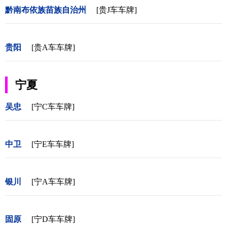
黔南布依族苗族自治州
[贵J车车牌]
贵阳
[贵A车车牌]
宁夏
吴忠
[宁C车车牌]
中卫
[宁E车车牌]
银川
[宁A车车牌]
固原
[宁D车车牌]