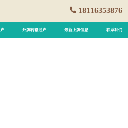
18116353876
过户
外牌转籍过户
最新上牌信息
联系我们