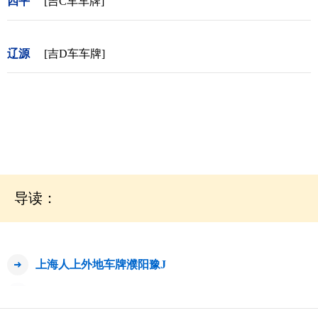
四平
[吉C车车牌]
辽源
[吉D车车牌]
导读：
上海人上外地车牌濮阳豫J