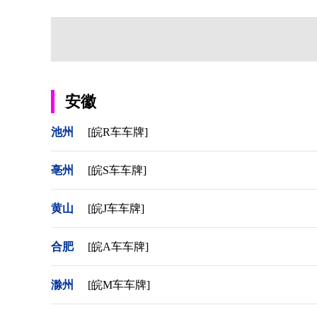
安徽
池州
[皖R车车牌]
亳州
[皖S车车牌]
黄山
[皖J车车牌]
合肥
[皖A车车牌]
滁州
[皖M车车牌]