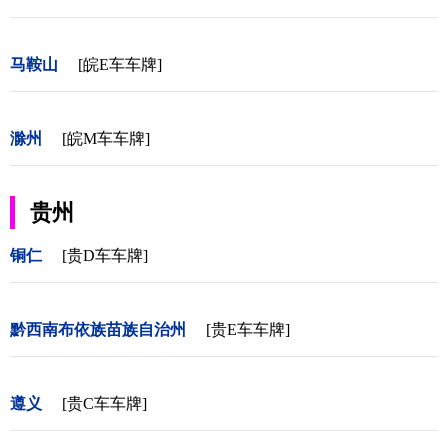
马鞍山
[皖E车车牌]
滁州
[皖M车车牌]
贵州
铜仁
[贵D车车牌]
黔西南布依族苗族自治州
[贵E车车牌]
遵义
[贵C车车牌]