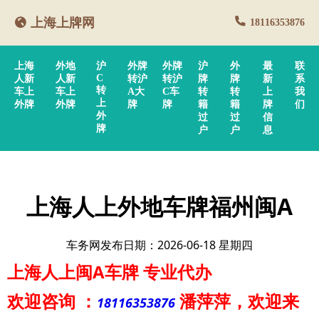
上海上牌网
18116353876
上海
外地
沪
外牌
外牌
沪
外
最
联
C
人新
人新
转沪
转沪
牌
牌
新
系
转
车上
车上
A大
C车
转
转
上
我
上
外牌
外牌
牌
牌
籍
籍
牌
们
外
过
过
信
牌
户
户
息
上海人上外地车牌福州闽A
车务网发布日期：2026-06-18 星期四
上海人上闽A车牌
专业代办
欢迎咨询
：
潘萍萍
，欢迎来
18116353876