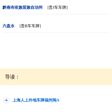
黔南布依族苗族自治州
[贵J车车牌]
六盘水
[贵B车车牌]
导读：
上海人上外地车牌福州闽A