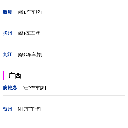
鹰潭
[赣L车车牌]
抚州
[赣F车车牌]
九江
[赣G车车牌]
广西
防城港
[桂P车车牌]
贺州
[桂J车车牌]