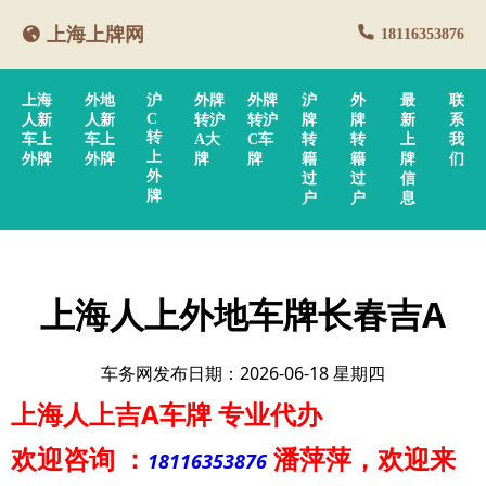
上海上牌网
18116353876
上海
外地
沪
外牌
外牌
沪
外
最
联
C
人新
人新
转沪
转沪
牌
牌
新
系
转
车上
车上
A大
C车
转
转
上
我
上
外牌
外牌
牌
牌
籍
籍
牌
们
外
过
过
信
牌
户
户
息
上海人上外地车牌长春吉A
车务网发布日期：2026-06-18 星期四
上海人上吉A车牌
专业代办
欢迎咨询
：
潘萍萍
，欢迎来
18116353876