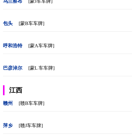
乌兰察布
[蒙J车车牌]
包头
[蒙B车车牌]
呼和浩特
[蒙A车车牌]
巴彦淖尔
[蒙L 车车牌]
江西
赣州
[赣B车车牌]
萍乡
[赣J车车牌]