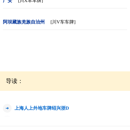
广安
[川X车车牌]
阿坝藏族羌族自治州
[川V车车牌]
导读：
上海人上外地车牌绍兴浙D