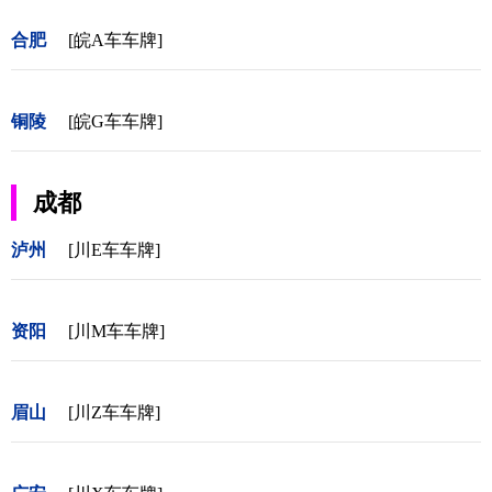
合肥
[皖A车车牌]
铜陵
[皖G车车牌]
成都
泸州
[川E车车牌]
资阳
[川M车车牌]
眉山
[川Z车车牌]