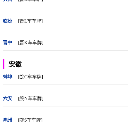
临汾
[晋L车车牌]
晋中
[晋K车车牌]
安徽
蚌埠
[皖C车车牌]
六安
[皖N车车牌]
亳州
[皖S车车牌]