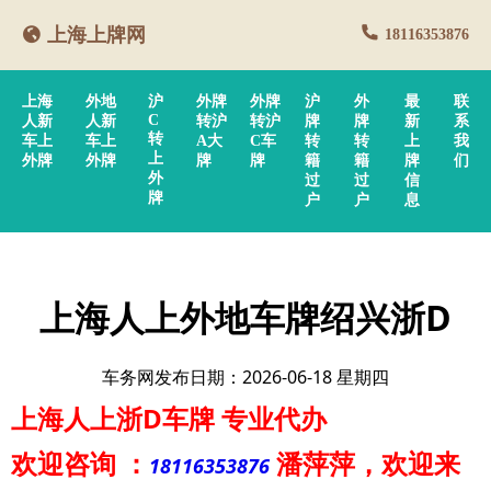
上海上牌网
18116353876
上海
外地
沪
外牌
外牌
沪
外
最
联
C
人新
人新
转沪
转沪
牌
牌
新
系
转
车上
车上
A大
C车
转
转
上
我
上
外牌
外牌
牌
牌
籍
籍
牌
们
外
过
过
信
牌
户
户
息
上海人上外地车牌绍兴浙D
车务网发布日期：2026-06-18 星期四
上海人上浙D车牌
专业代办
欢迎咨询
：
潘萍萍
，欢迎来
18116353876