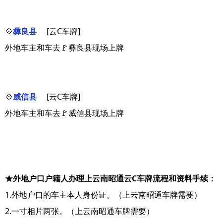
💠
彝良县
[云C车牌]
外地车主和车去🚩彝良县现场上牌
💠
威信县
[云C车牌]
外地车主和车去🚩威信县现场上牌
★外地户口户籍人办理上云南昭通云C车牌流程和资料手续：
1.外地户口的车主本人身份证。（上云南昭通车牌需要）
2.一寸相片两张。（上云南昭通车牌需要）