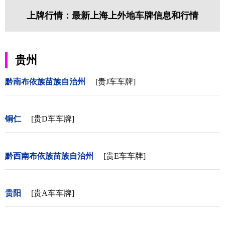
上牌行情：最新上海上外地车牌信息和行情
贵州
黔南布依族苗族自治州
[贵J车车牌]
铜仁
[贵D车车牌]
黔西南布依族苗族自治州
[贵E车车牌]
贵阳
[贵A车车牌]