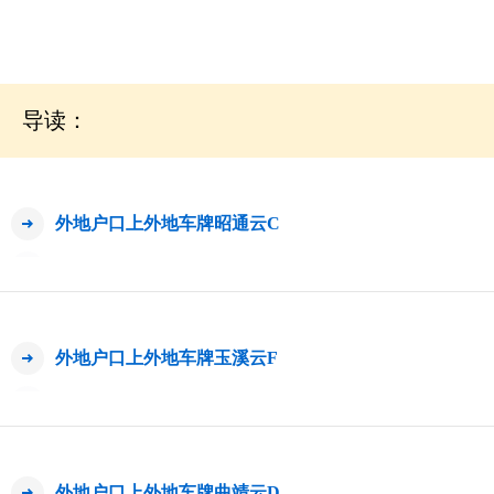
导读：
外地户口上外地车牌昭通云C
外地户口上外地车牌玉溪云F
外地户口上外地车牌曲靖云D