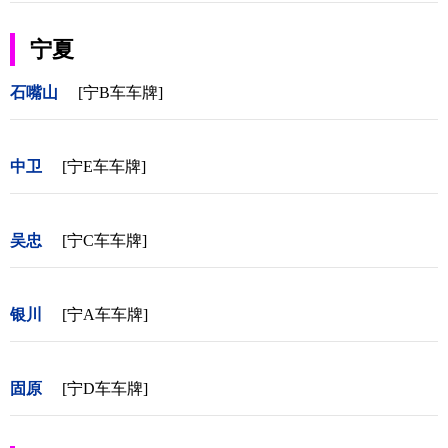
宁夏
石嘴山
[宁B车车牌]
中卫
[宁E车车牌]
吴忠
[宁C车车牌]
银川
[宁A车车牌]
固原
[宁D车车牌]