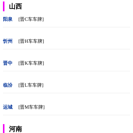
山西
阳泉
[晋C车车牌]
忻州
[晋H车车牌]
晋中
[晋K车车牌]
临汾
[晋L车车牌]
运城
[晋M车车牌]
河南