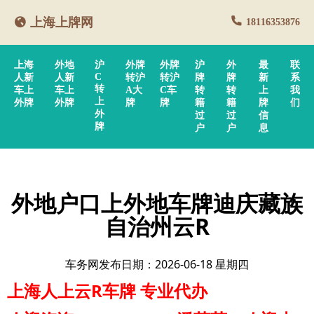
上海上牌网
18116353876
上海
外地
沪
外牌
外牌
沪
外
最
联
C
人新
人新
转沪
转沪
牌
牌
新
系
转
车上
车上
A大
C车
转
转
上
我
上
外牌
外牌
牌
牌
籍
籍
牌
们
外
过
过
信
牌
户
户
息
外地户口上外地车牌迪庆藏族
自治州云R
车务网发布日期：2026-06-18 星期四
上海人上云R车牌
专业代办