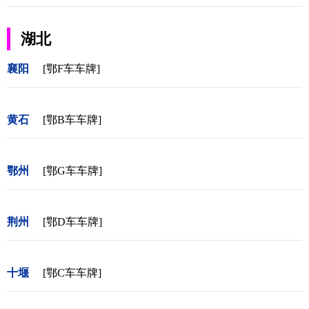
湖北
襄阳
[鄂F车车牌]
黄石
[鄂B车车牌]
鄂州
[鄂G车车牌]
荆州
[鄂D车车牌]
十堰
[鄂C车车牌]