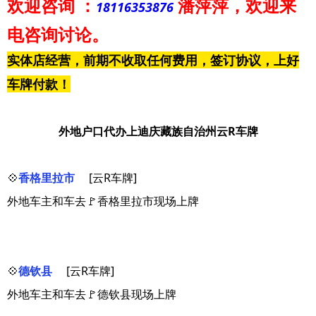
欢迎咨询
：
潘萍萍
，欢迎来
18116353876
电咨询讨论。
实体店经营，前期不收取任何费用，签订协议，上好
车牌付款！
外地户口代办上迪庆藏族自治州云R车牌
💠
香格里拉市
[云R车牌]
外地车主和车去🚩香格里拉市现场上牌
💠
德钦县
[云R车牌]
外地车主和车去🚩德钦县现场上牌