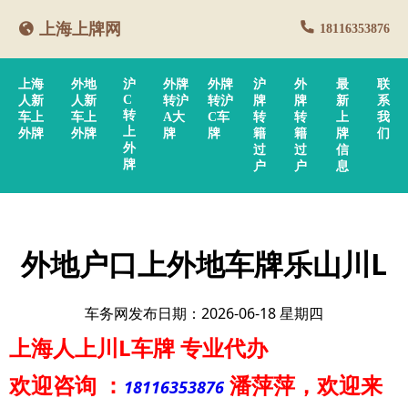
上海上牌网
18116353876
上海
外地
沪
外牌
外牌
沪
外
最
联
C
人新
人新
转沪
转沪
牌
牌
新
系
转
车上
车上
A大
C车
转
转
上
我
上
外牌
外牌
牌
牌
籍
籍
牌
们
外
过
过
信
牌
户
户
息
外地户口上外地车牌乐山川L
车务网发布日期：2026-06-18 星期四
上海人上川L车牌
专业代办
欢迎咨询
：
潘萍萍
，欢迎来
18116353876