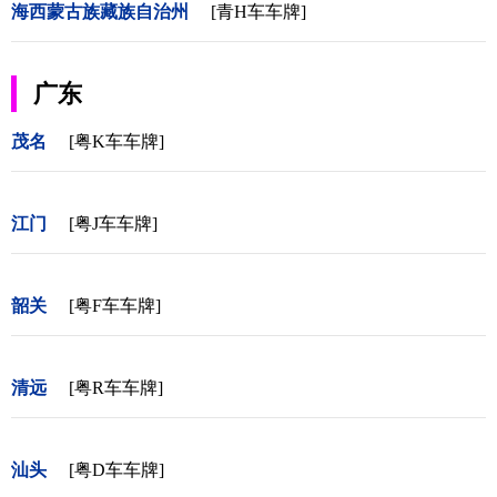
海西蒙古族藏族自治州
[青H车车牌]
广东
茂名
[粤K车车牌]
江门
[粤J车车牌]
韶关
[粤F车车牌]
清远
[粤R车车牌]
汕头
[粤D车车牌]