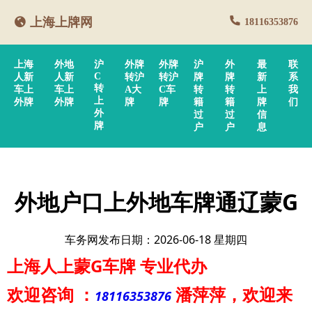
上海上牌网
18116353876
上海
外地
沪
外牌
外牌
沪
外
最
联
C
人新
人新
转沪
转沪
牌
牌
新
系
转
车上
车上
A大
C车
转
转
上
我
上
外牌
外牌
牌
牌
籍
籍
牌
们
外
过
过
信
牌
户
户
息
外地户口上外地车牌通辽蒙G
车务网发布日期：2026-06-18 星期四
上海人上蒙G车牌
专业代办
欢迎咨询
：
潘萍萍
，欢迎来
18116353876