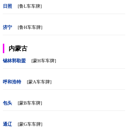
日照
[鲁L车车牌]
济宁
[鲁H车车牌]
内蒙古
锡林郭勒盟
[蒙H车车牌]
呼和浩特
[蒙A车车牌]
包头
[蒙B车车牌]
通辽
[蒙G车车牌]