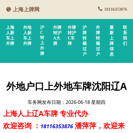
上海上牌网
18116353876
上海
外地
沪
外牌
外牌
沪
外
最
联
C
人新
人新
转沪
转沪
牌
牌
新
系
转
车上
车上
A大
C车
转
转
上
我
上
外牌
外牌
牌
牌
籍
籍
牌
们
外
过
过
信
牌
户
户
息
外地户口上外地车牌沈阳辽A
车务网发布日期：2026-06-18 星期四
上海人上辽A车牌
专业代办
欢迎咨询
：
潘萍萍
，欢迎来
18116353876