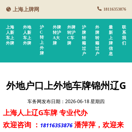
上海上牌网
18116353876
上海
外地
沪
外牌
外牌
沪
外
最
联
C
人新
人新
转沪
转沪
牌
牌
新
系
转
车上
车上
A大
C车
转
转
上
我
上
外牌
外牌
牌
牌
籍
籍
牌
们
外
过
过
信
牌
户
户
息
外地户口上外地车牌锦州辽G
车务网发布日期：2026-06-18 星期四
上海人上辽G车牌
专业代办
欢迎咨询
：
潘萍萍
，欢迎来
18116353876