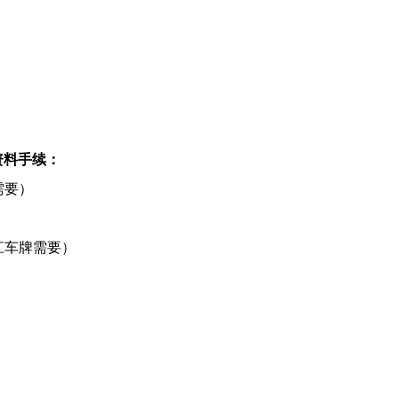
资料手续：
需要）
江车牌需要）