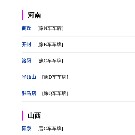
河南
商丘
[豫N车车牌]
开封
[豫B车车牌]
洛阳
[豫C车车牌]
平顶山
[豫D车车牌]
驻马店
[豫Q车车牌]
山西
阳泉
[晋C车车牌]