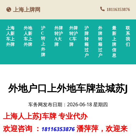
上海上牌网
18116353876
上海
外地
沪
外牌
外牌
沪
外
最
联
C
人新
人新
转沪
转沪
牌
牌
新
系
转
车上
车上
A大
C车
转
转
上
我
上
外牌
外牌
牌
牌
籍
籍
牌
们
外
过
过
信
牌
户
户
息
外地户口上外地车牌盐城苏J
车务网发布日期：2026-06-18 星期四
上海人上苏J车牌
专业代办
欢迎咨询
：
潘萍萍
，欢迎来
18116353876