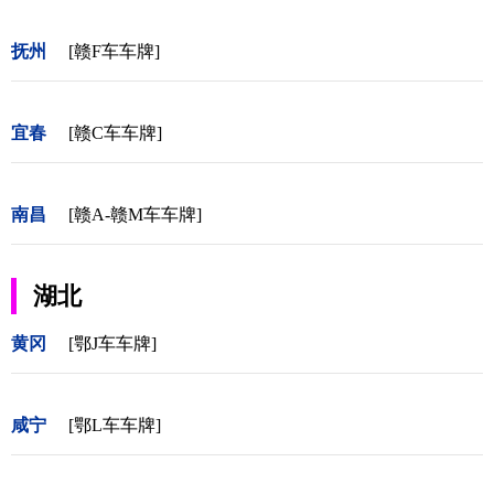
抚州
[赣F车车牌]
宜春
[赣C车车牌]
南昌
[赣A-赣M车车牌]
湖北
黄冈
[鄂J车车牌]
咸宁
[鄂L车车牌]