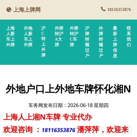
上海上牌网
18116353876
上海
外地
沪
外牌
外牌
沪
外
最
联
C
人新
人新
转沪
转沪
牌
牌
新
系
转
车上
车上
A大
C车
转
转
上
我
上
外牌
外牌
牌
牌
籍
籍
牌
们
外
过
过
信
牌
户
户
息
外地户口上外地车牌怀化湘N
车务网发布日期：2026-06-18 星期四
上海人上湘N车牌
专业代办
欢迎咨询
：
潘萍萍
，欢迎来
18116353876