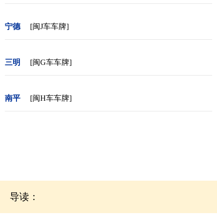
宁德
[闽J车车牌]
三明
[闽G车车牌]
南平
[闽H车车牌]
导读：