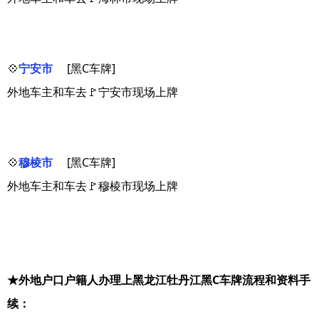
💠
宁安市
[黑C车牌]
外地车主和车去🚩宁安市现场上牌
💠
穆棱市
[黑C车牌]
外地车主和车去🚩穆棱市现场上牌
★外地户口户籍人办理上黑龙江牡丹江黑C车牌流程和资料手
续：