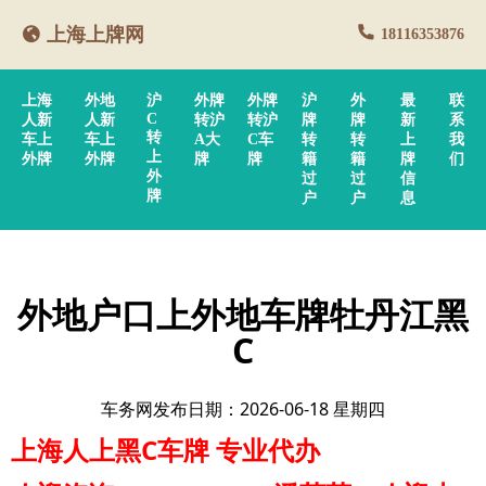
上海上牌网
18116353876
上海
外地
沪
外牌
外牌
沪
外
最
联
C
人新
人新
转沪
转沪
牌
牌
新
系
转
车上
车上
A大
C车
转
转
上
我
上
外牌
外牌
牌
牌
籍
籍
牌
们
外
过
过
信
牌
户
户
息
外地户口上外地车牌牡丹江黑
C
车务网发布日期：2026-06-18 星期四
上海人上黑C车牌
专业代办