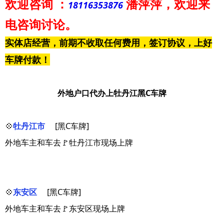
欢迎咨询
：
潘萍萍
，欢迎来
18116353876
电咨询讨论。
实体店经营，前期不收取任何费用，签订协议，上好
车牌付款！
外地户口代办上牡丹江黑C车牌
💠
牡丹江市
[黑C车牌]
外地车主和车去🚩牡丹江市现场上牌
💠
东安区
[黑C车牌]
外地车主和车去🚩东安区现场上牌