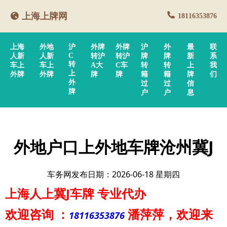
上海上牌网
18116353876
上海
外地
沪
外牌
外牌
沪
外
最
联
C
人新
人新
转沪
转沪
牌
牌
新
系
转
车上
车上
A大
C车
转
转
上
我
上
外牌
外牌
牌
牌
籍
籍
牌
们
外
过
过
信
牌
户
户
息
外地户口上外地车牌沧州冀J
车务网发布日期：2026-06-18 星期四
上海人上冀J车牌
专业代办
欢迎咨询
：
潘萍萍
，欢迎来
18116353876