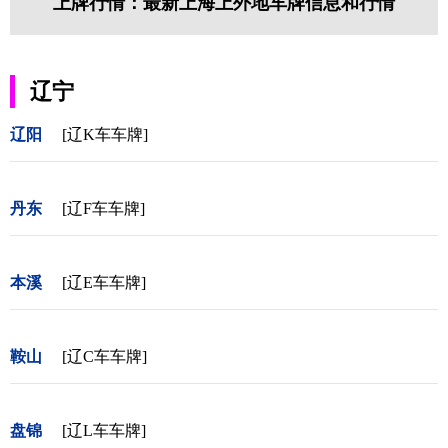
上牌行情：最新上海上外地车牌信息和行情
辽宁
辽阳
[辽K车车牌]
丹东
[辽F车车牌]
本溪
[辽E车车牌]
鞍山
[辽C车车牌]
盘锦
[辽L车车牌]