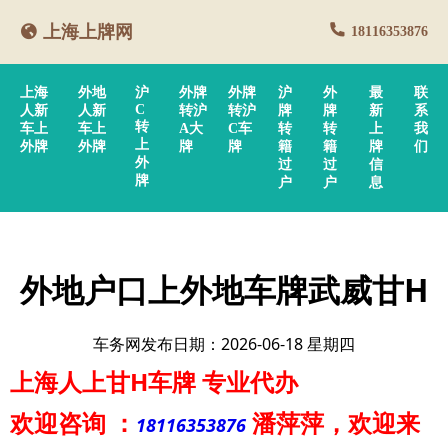
上海上牌网
18116353876
上海
外地
沪
外牌
外牌
沪
外
最
联
C
人新
人新
转沪
转沪
牌
牌
新
系
转
车上
车上
A大
C车
转
转
上
我
上
外牌
外牌
牌
牌
籍
籍
牌
们
外
过
过
信
牌
户
户
息
外地户口上外地车牌武威甘H
车务网发布日期：2026-06-18 星期四
上海人上甘H车牌
专业代办
欢迎咨询
：
潘萍萍
，欢迎来
18116353876