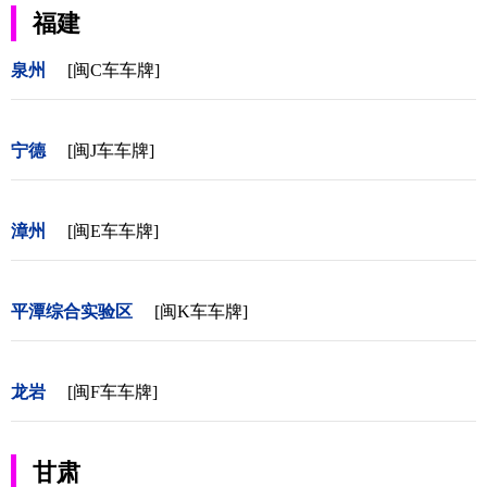
福建
泉州
[闽C车车牌]
宁德
[闽J车车牌]
漳州
[闽E车车牌]
平潭综合实验区
[闽K车车牌]
龙岩
[闽F车车牌]
甘肃