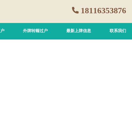
18116353876
过户
外牌转籍过户
最新上牌信息
联系我们