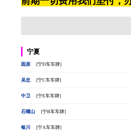
前期一切费用我们垫付，办
宁夏
固原
[宁D车车牌]
吴忠
[宁C车车牌]
中卫
[宁E车车牌]
石嘴山
[宁B车车牌]
银川
[宁A车车牌]