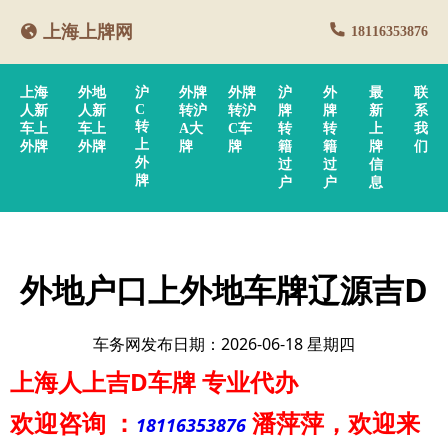
上海上牌网
18116353876
上海
外地
沪
外牌
外牌
沪
外
最
联
C
人新
人新
转沪
转沪
牌
牌
新
系
转
车上
车上
A大
C车
转
转
上
我
上
外牌
外牌
牌
牌
籍
籍
牌
们
外
过
过
信
牌
户
户
息
外地户口上外地车牌辽源吉D
车务网发布日期：2026-06-18 星期四
上海人上吉D车牌
专业代办
欢迎咨询
：
潘萍萍
，欢迎来
18116353876