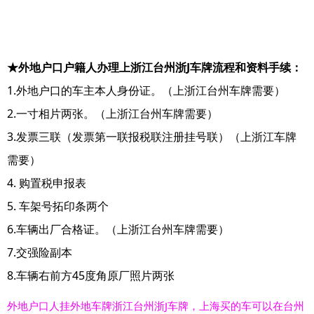
★外地户口户籍人办理上浙江台州浙J车牌流程和资料手续：
1.外地户口的车主本人身份证。（上浙江台州车牌需要）
2.一寸相片两张。（上浙江台州车牌需要）
3.发票三联（发票第一联报税联注册挂号联）（上浙江车牌
需要）
4. 购置税申报表
5. 车架号拓印条两个
6.车辆出厂合格证。（上浙江台州车牌需要）
7.交强险副本
8.车辆右前方45度角原厂照片两张
外地户口人挂外地车牌浙江台州浙J车牌，上海买的车可以在台州