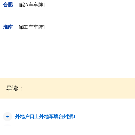
合肥
[皖A车车牌]
淮南
[皖D车车牌]
导读：
外地户口上外地车牌台州浙J