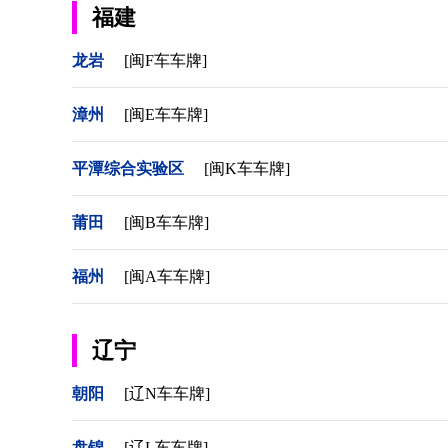
福建
龙岩
[闽F车车牌]
漳州
[闽E车车牌]
平潭综合实验区
[闽K车车牌]
莆田
[闽B车车牌]
福州
[闽A车车牌]
辽宁
朝阳
[辽N车车牌]
盘锦
[辽L车车牌]