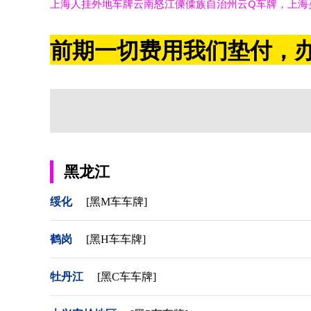
上海人挂外地车牌云南怒江傈僳族自治州云Q车牌，上海
前期一切费用我们垫付，办
黑龙江
绥化
[黑M车车牌]
鹤岗
[黑H车车牌]
牡丹江
[黑C车车牌]