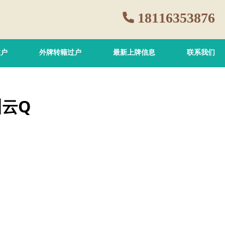
18116353876
过户
外牌转籍过户
最新上牌信息
联系我们
云Q