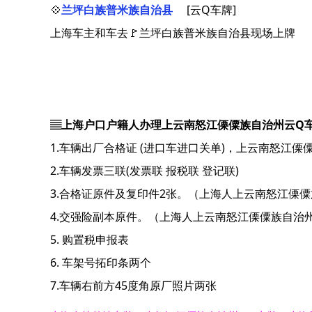
💠
兰坪白族普米族自治县
[云Q车牌]
上海车主和车去🚩兰坪白族普米族自治县现场上牌
▤上海户口户籍人办理上云南怒江傈僳族自治州云Q
1.车辆出厂合格证 (进口车进口关单)，上云南怒江
2.车辆发票三联(发票联 报税联 登记联)
3.合格证原件及复印件2张。（上海人上云南怒江傈
4.交强险副本原件。（上海人上云南怒江傈僳族自治
5. 购置税申报表
6. 车架号拓印条两个
7.车辆右前方45度角原厂照片两张