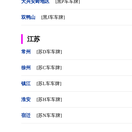
大兴安岭地区
[黑P车车牌]
双鸭山
[黑J车车牌]
江苏
常州
[苏D车车牌]
徐州
[苏C车车牌]
镇江
[苏L车车牌]
淮安
[苏H车车牌]
宿迁
[苏N车车牌]