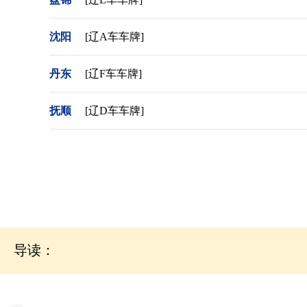
沈阳
[辽A车车牌]
丹东
[辽F车车牌]
抚顺
[辽D车车牌]
导读：