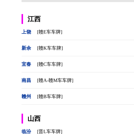
江西
上饶
[赣E车车牌]
新余
[赣K车车牌]
宜春
[赣C车车牌]
南昌
[赣A-赣M车车牌]
赣州
[赣B车车牌]
山西
临汾
[晋L车车牌]