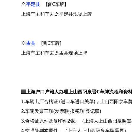
💠
平定县
[晋C车牌]
上海车主和车去🚩平定县现场上牌
💠
盂县
[晋C车牌]
上海车主和车去🚩盂县现场上牌
▤上海户口户籍人办理上山西阳泉晋C车牌流程和资
1.车辆出厂合格证 (进口车进口关单)，上山西阳泉车
2.车辆发票三联(发票联 报税联 登记联)
3.合格证原件及复印件2张。（上海人上山西阳泉照需
4.交强险副本原件。（上海人上山西阳泉车牌需要）