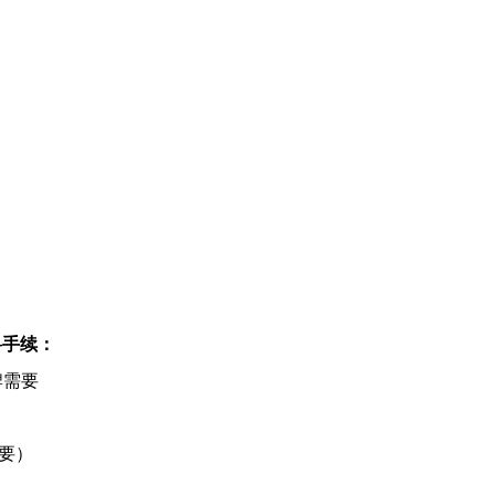
料手续：
牌需要
要）