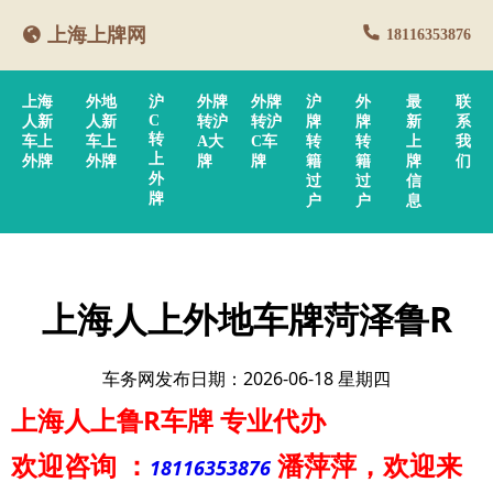
上海上牌网
18116353876
上海
外地
沪
外牌
外牌
沪
外
最
联
C
人新
人新
转沪
转沪
牌
牌
新
系
转
车上
车上
A大
C车
转
转
上
我
上
外牌
外牌
牌
牌
籍
籍
牌
们
外
过
过
信
牌
户
户
息
上海人上外地车牌菏泽鲁R
车务网发布日期：2026-06-18 星期四
上海人上鲁R车牌
专业代办
欢迎咨询
：
潘萍萍
，欢迎来
18116353876