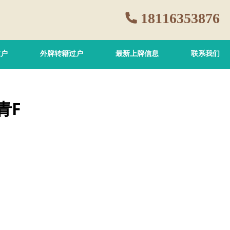
18116353876
过户
外牌转籍过户
最新上牌信息
联系我们
青F