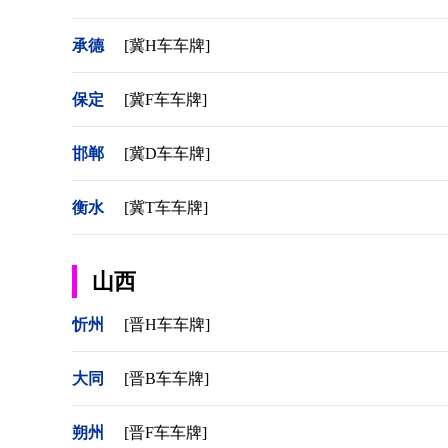
承德
[冀H车车牌]
保定
[冀F车车牌]
邯郸
[冀D车车牌]
衡水
[冀T车车牌]
山西
忻州
[晋H车车牌]
大同
[晋B车车牌]
朔州
[晋F车车牌]