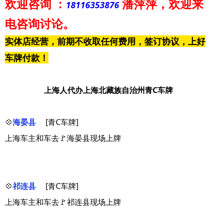
欢迎咨询
：
潘萍萍
，欢迎来
18116353876
电咨询讨论。
实体店经营，前期不收取任何费用，签订协议，上好
车牌付款！
上海人代办上海北藏族自治州青C车牌
💠
海晏县
[青C车牌]
上海车主和车去🚩海晏县现场上牌
💠
祁连县
[青C车牌]
上海车主和车去🚩祁连县现场上牌