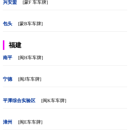
兴安盟
[蒙F 车车牌]
包头
[蒙B车车牌]
福建
南平
[闽H车车牌]
宁德
[闽J车车牌]
平潭综合实验区
[闽K车车牌]
漳州
[闽E车车牌]