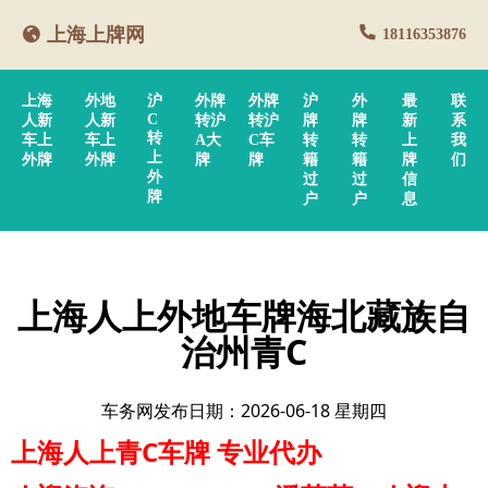
上海上牌网
18116353876
上海
外地
沪
外牌
外牌
沪
外
最
联
C
人新
人新
转沪
转沪
牌
牌
新
系
转
车上
车上
A大
C车
转
转
上
我
上
外牌
外牌
牌
牌
籍
籍
牌
们
外
过
过
信
牌
户
户
息
上海人上外地车牌海北藏族自
治州青C
车务网发布日期：2026-06-18 星期四
上海人上青C车牌
专业代办