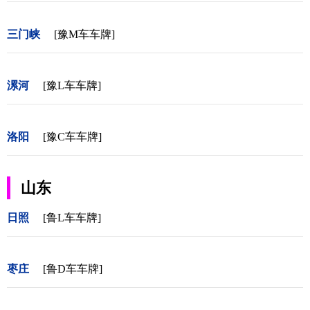
三门峡
[豫M车车牌]
漯河
[豫L车车牌]
洛阳
[豫C车车牌]
山东
日照
[鲁L车车牌]
枣庄
[鲁D车车牌]