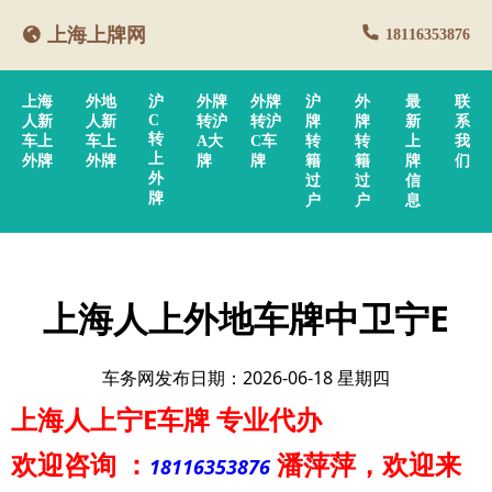
上海上牌网
18116353876
上海
外地
沪
外牌
外牌
沪
外
最
联
C
人新
人新
转沪
转沪
牌
牌
新
系
转
车上
车上
A大
C车
转
转
上
我
上
外牌
外牌
牌
牌
籍
籍
牌
们
外
过
过
信
牌
户
户
息
上海人上外地车牌中卫宁E
车务网发布日期：2026-06-18 星期四
上海人上宁E车牌
专业代办
欢迎咨询
：
潘萍萍
，欢迎来
18116353876