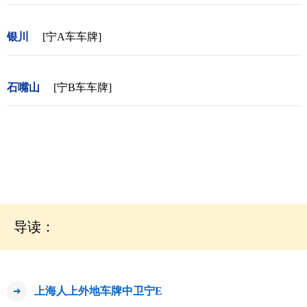
银川
[宁A车车牌]
石嘴山
[宁B车车牌]
导读：
上海人上外地车牌中卫宁E