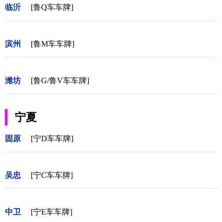
临沂
[鲁Q车车牌]
滨州
[鲁M车车牌]
潍坊
[鲁G/鲁V车车牌]
宁夏
固原
[宁D车车牌]
吴忠
[宁C车车牌]
中卫
[宁E车车牌]