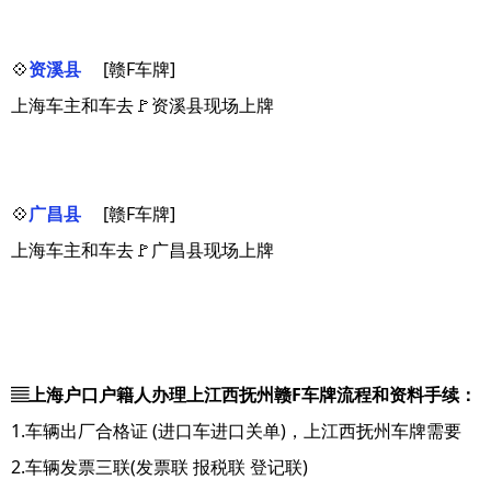
💠
资溪县
[赣F车牌]
上海车主和车去🚩资溪县现场上牌
💠
广昌县
[赣F车牌]
上海车主和车去🚩广昌县现场上牌
▤上海户口户籍人办理上江西抚州赣F车牌流程和资料手续：
1.车辆出厂合格证 (进口车进口关单)，上江西抚州车牌需要
2.车辆发票三联(发票联 报税联 登记联)