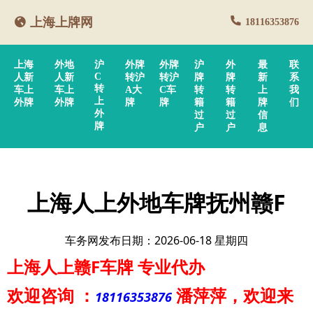
上海上牌网
18116353876
上海
外地
沪
外牌
外牌
沪
外
最
联
C
人新
人新
转沪
转沪
牌
牌
新
系
转
车上
车上
A大
C车
转
转
上
我
上
外牌
外牌
牌
牌
籍
籍
牌
们
外
过
过
信
牌
户
户
息
上海人上外地车牌抚州赣F
车务网发布日期：2026-06-18 星期四
上海人上赣F车牌
专业代办
欢迎咨询
：
潘萍萍
，欢迎来
18116353876