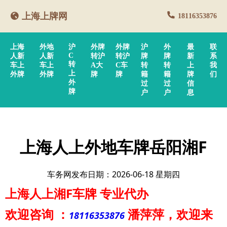
上海上牌网
18116353876
上海
外地
沪
外牌
外牌
沪
外
最
联
C
人新
人新
转沪
转沪
牌
牌
新
系
转
车上
车上
A大
C车
转
转
上
我
上
外牌
外牌
牌
牌
籍
籍
牌
们
外
过
过
信
牌
户
户
息
上海人上外地车牌岳阳湘F
车务网发布日期：2026-06-18 星期四
上海人上湘F车牌
专业代办
欢迎咨询
：
潘萍萍
，欢迎来
18116353876