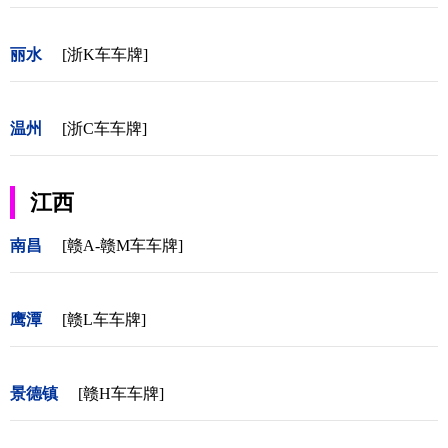
丽水
[浙K车车牌]
温州
[浙C车车牌]
江西
南昌
[赣A-赣M车车牌]
鹰潭
[赣L车车牌]
景德镇
[赣H车车牌]