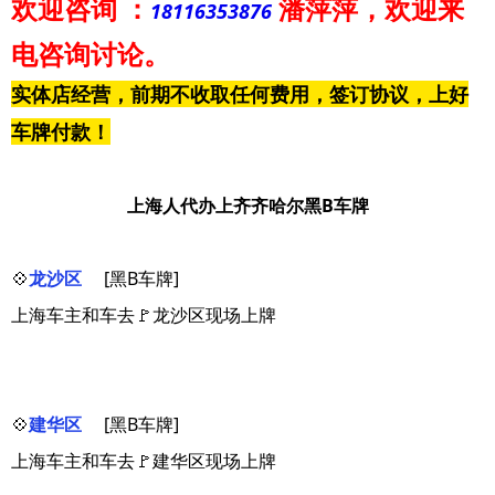
欢迎咨询
：
潘萍萍
，欢迎来
18116353876
电咨询讨论。
实体店经营，前期不收取任何费用，签订协议，上好
车牌付款！
上海人代办上齐齐哈尔黑B车牌
💠
龙沙区
[黑B车牌]
上海车主和车去🚩龙沙区现场上牌
💠
建华区
[黑B车牌]
上海车主和车去🚩建华区现场上牌