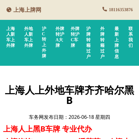
上海上牌网
18116353876
上海
外地
沪
外牌
外牌
沪
外
最
联
C
人新
人新
转沪
转沪
牌
牌
新
系
转
车上
车上
A大
C车
转
转
上
我
上
外牌
外牌
牌
牌
籍
籍
牌
们
外
过
过
信
牌
户
户
息
上海人上外地车牌齐齐哈尔黑
B
车务网发布日期：2026-06-18 星期四
上海人上黑B车牌
专业代办