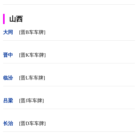
山西
大同
[晋B车车牌]
晋中
[晋K车车牌]
临汾
[晋L车车牌]
吕梁
[晋J车车牌]
长治
[晋D车车牌]