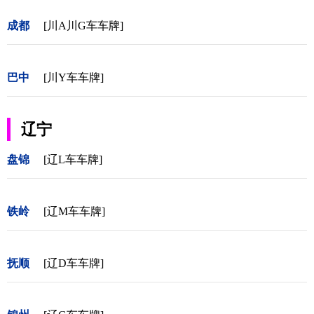
成都
[川A川G车车牌]
巴中
[川Y车车牌]
辽宁
盘锦
[辽L车车牌]
铁岭
[辽M车车牌]
抚顺
[辽D车车牌]