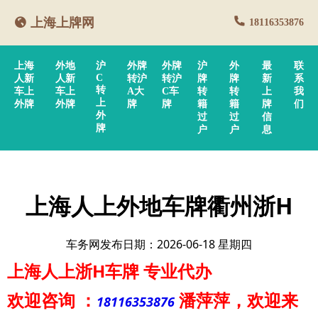
上海上牌网
18116353876
上海
外地
沪
外牌
外牌
沪
外
最
联
C
人新
人新
转沪
转沪
牌
牌
新
系
转
车上
车上
A大
C车
转
转
上
我
上
外牌
外牌
牌
牌
籍
籍
牌
们
外
过
过
信
牌
户
户
息
上海人上外地车牌衢州浙H
车务网发布日期：2026-06-18 星期四
上海人上浙H车牌
专业代办
欢迎咨询
：
潘萍萍
，欢迎来
18116353876