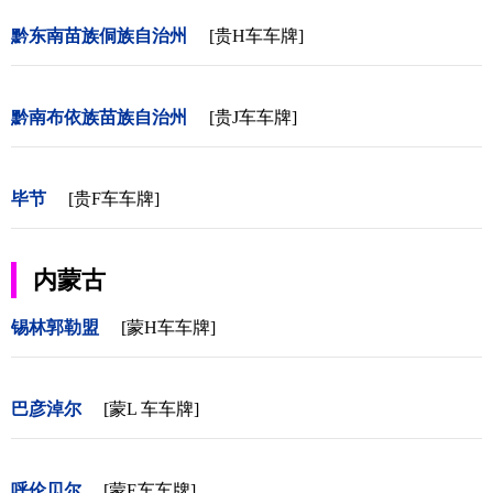
黔东南苗族侗族自治州
[贵H车车牌]
黔南布依族苗族自治州
[贵J车车牌]
毕节
[贵F车车牌]
内蒙古
锡林郭勒盟
[蒙H车车牌]
巴彦淖尔
[蒙L 车车牌]
呼伦贝尔
[蒙E车车牌]