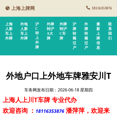
上海上牌网
18116353876
上海
外地
沪
外牌
外牌
沪
外
最
联
C
人新
人新
转沪
转沪
牌
牌
新
系
转
车上
车上
A大
C车
转
转
上
我
上
外牌
外牌
牌
牌
籍
籍
牌
们
外
过
过
信
牌
户
户
息
外地户口上外地车牌雅安川T
车务网发布日期：2026-06-18 星期四
上海人上川T车牌
专业代办
欢迎咨询
：
潘萍萍
，欢迎来
18116353876