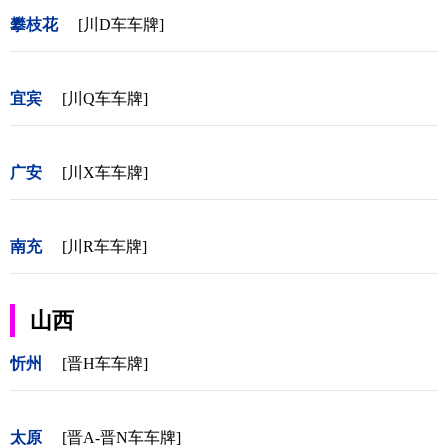
攀枝花
[川D车车牌]
宜宾
[川Q车车牌]
广安
[川X车车牌]
南充
[川R车车牌]
山西
忻州
[晋H车车牌]
太原
[晋A-晋N车车牌]