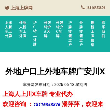
上海上牌网
18116353876
上海
外地
沪
外牌
外牌
沪
外
最
联
C
人新
人新
转沪
转沪
牌
牌
新
系
转
车上
车上
A大
C车
转
转
上
我
上
外牌
外牌
牌
牌
籍
籍
牌
们
外
过
过
信
牌
户
户
息
外地户口上外地车牌广安川X
车务网发布日期：2026-06-18 星期四
上海人上川X车牌
专业代办
欢迎咨询
：
潘萍萍
，欢迎来
18116353876