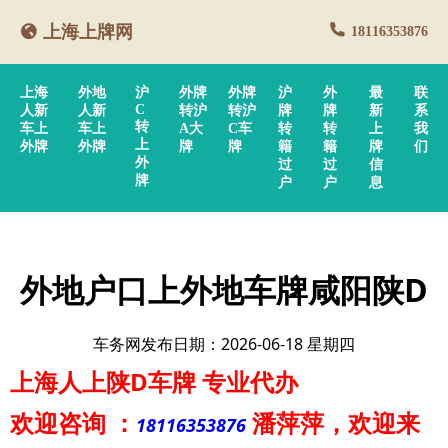
上海上牌网
18116353876
上海
外地
沪
外牌
外牌
沪
外
最
联
C
人新
人新
转沪
转沪
牌
牌
新
系
转
车上
车上
A大
C车
转
转
上
我
上
外牌
外牌
牌
牌
籍
籍
牌
们
外
过
过
信
牌
户
户
息
外地户口上外地车牌咸阳陕D
车务网发布日期：2026-06-18 星期四
上海人上陕D车牌
专业代办
欢迎咨询
：
潘萍萍
，欢迎来
18116353876