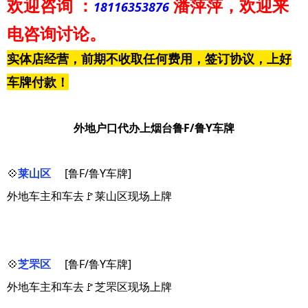
欢迎咨询
：
潘萍萍
，欢迎来
18116353876
电咨询讨论。
实体店经营，前期不收取任何费用，签订协议，上好
车牌付款！
外地户口代办上烟台鲁F/鲁Y车牌
💠
莱山区
[鲁F/鲁Y车牌]
外地车主和车去🚩莱山区现场上牌
💠
芝罘区
[鲁F/鲁Y车牌]
外地车主和车去🚩芝罘区现场上牌