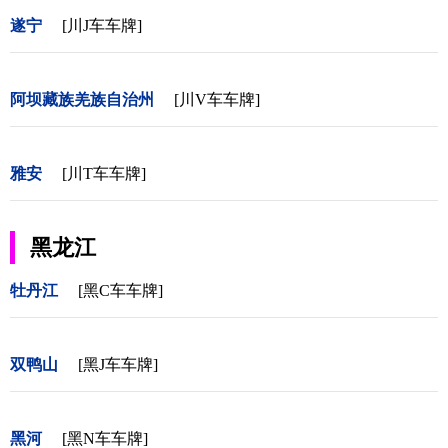
遂宁
[川J车车牌]
阿坝藏族羌族自治州
[川V车车牌]
雅安
[川T车车牌]
黑龙江
牡丹江
[黑C车车牌]
双鸭山
[黑J车车牌]
黑河
[黑N车车牌]