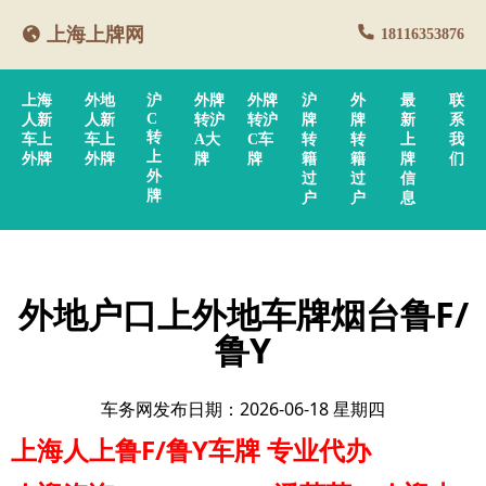
上海上牌网
18116353876
上海
外地
沪
外牌
外牌
沪
外
最
联
C
人新
人新
转沪
转沪
牌
牌
新
系
转
车上
车上
A大
C车
转
转
上
我
上
外牌
外牌
牌
牌
籍
籍
牌
们
外
过
过
信
牌
户
户
息
外地户口上外地车牌烟台鲁F/
鲁Y
车务网发布日期：2026-06-18 星期四
上海人上鲁F/鲁Y车牌
专业代办