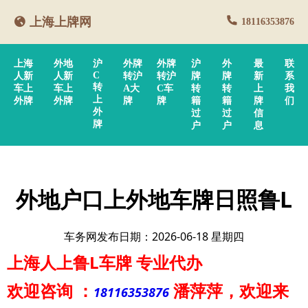
上海上牌网
18116353876
上海
外地
沪
外牌
外牌
沪
外
最
联
C
人新
人新
转沪
转沪
牌
牌
新
系
转
车上
车上
A大
C车
转
转
上
我
上
外牌
外牌
牌
牌
籍
籍
牌
们
外
过
过
信
牌
户
户
息
外地户口上外地车牌日照鲁L
车务网发布日期：2026-06-18 星期四
上海人上鲁L车牌
专业代办
欢迎咨询
：
潘萍萍
，欢迎来
18116353876