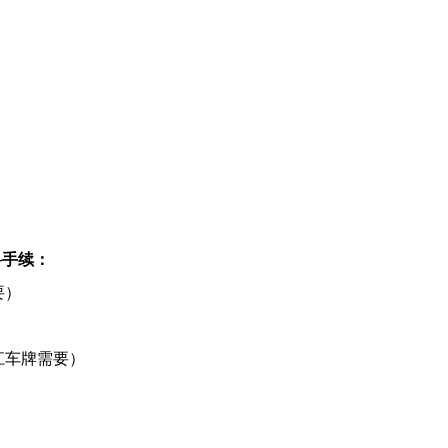
料手续：
要）
江车牌需要）