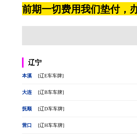
前期一切费用我们垫付，办
辽宁
本溪
[辽E车车牌]
大连
[辽B车车牌]
抚顺
[辽D车车牌]
营口
[辽H车车牌]