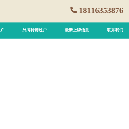
18116353876
过户
外牌转籍过户
最新上牌信息
联系我们