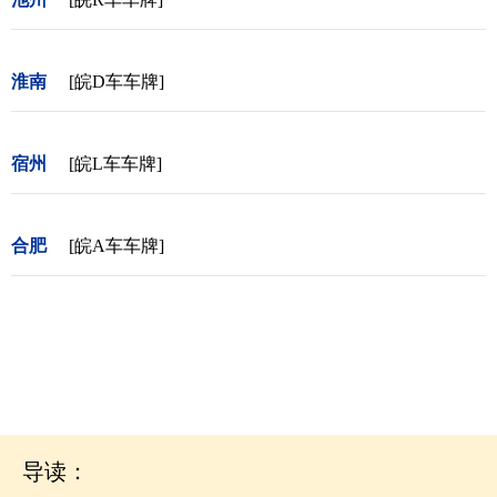
淮南
[皖D车车牌]
宿州
[皖L车车牌]
合肥
[皖A车车牌]
导读：