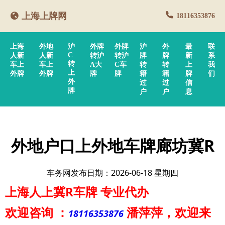
上海上牌网
18116353876
上海
外地
沪
外牌
外牌
沪
外
最
联
C
人新
人新
转沪
转沪
牌
牌
新
系
转
车上
车上
A大
C车
转
转
上
我
上
外牌
外牌
牌
牌
籍
籍
牌
们
外
过
过
信
牌
户
户
息
外地户口上外地车牌廊坊冀R
车务网发布日期：2026-06-18 星期四
上海人上冀R车牌
专业代办
欢迎咨询
：
潘萍萍
，欢迎来
18116353876