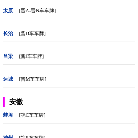
太原
[晋A-晋N车车牌]
长治
[晋D车车牌]
吕梁
[晋J车车牌]
运城
[晋M车车牌]
安徽
蚌埠
[皖C车车牌]
池州
[皖R车车牌]